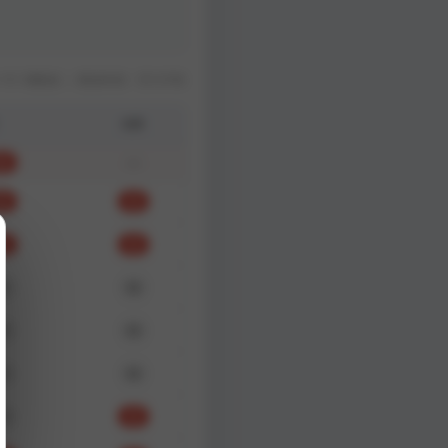
 151 期数据 ｜ 数据来源：官方开奖
结果
—
单
单
对
单
对
双
错
单
错
单
错
双
对