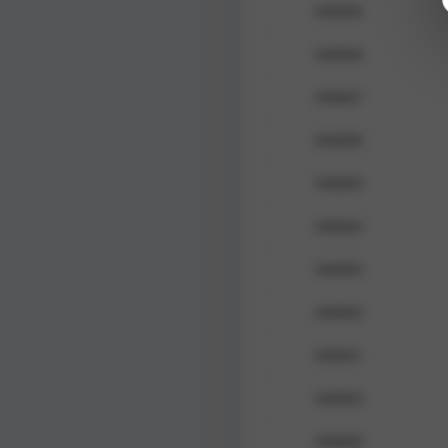
3466839
3466838
3466837
3466836
3466835
3466834
3466833
3466832
3466831
3466830
3466829