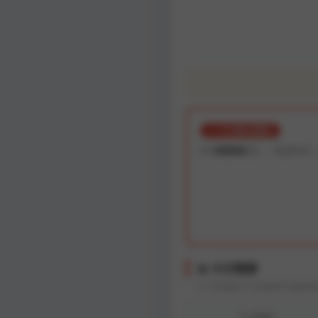
⭐ 今日重点预测
第
3466846
期 ｜ 预测时间：20
📊 今日预测
以下预测基于历史数据与智能算法分
大小预测