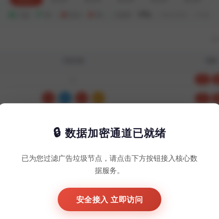
正确：
77
期 ｜
错误：
23
期 ｜ 正确率：
77%
｜
数据周期：100期
共
开奖内容
预测
—
小
2
0
5
07
小
0
2
5
07
小
数据加密通道已就绪
3
8
0
11
大
已为您过滤广告垃圾节点，请点击下方按钮接入核心数
8
4
6
18
小
据服务。
8
2
4
14
小
安全接入 立即访问
9
8
8
25
大