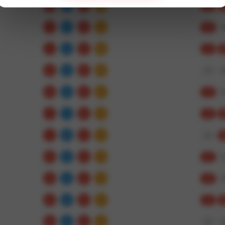
6
3
1
10
小
7
3
4
14
大
1
4
0
05
小
6
5
9
20
小
6
9
6
21
大
7
7
5
19
大
1
8
4
13
大
6
6
0
12
小
9
4
3
16
大
8
8
5
21
大
8
0
8
16
小