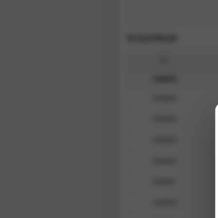
历史开奖记录
期号
3466846
3466845
3466844
3466843
3466842
3466841
3466840