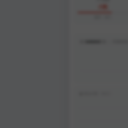
大数
概率：68%
第
3466845
期 ｜ 开奖时间：
算法引擎：V3.2.1