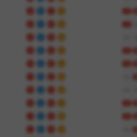
2
9
1
12
小
2
7
3
12
小
0
2
3
05
大
4
6
0
10
小
9
5
0
14
大
7
9
2
18
小
4
3
1
08
大
3
3
5
11
小
1
3
2
06
小
1
2
2
05
大