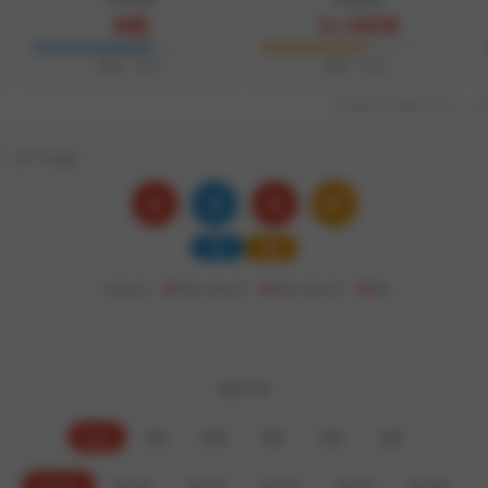
单数
13-15区间
概率：62%
概率：55%
根据最近50期数据分析，大数
07:14:26
+
+
=
2
0
5
07
小
单
大双未开：
03
期
大单未开：
05
期
小双未开：
06
期
加拿大28
组合
杀组
双项
四余
双组
龙虎
算法01
算法02
算法03
算法04
算法05
算法06