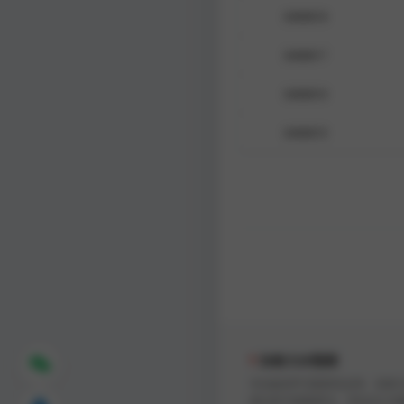
3466818
3466817
3466816
3466815
加拿大28预测
专业提供PC蛋蛋幸运28、加拿
据分析与智能算法，本站永久免