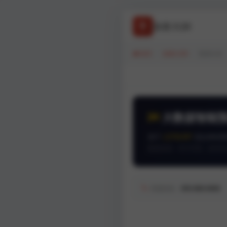
加拿大28
首页
/
加拿大28
/
预测分析
大数据智能
基于
LSTM-BP
混合神经网
数据来源：官方开奖 · 实时同
客服热线：
400-888-6666